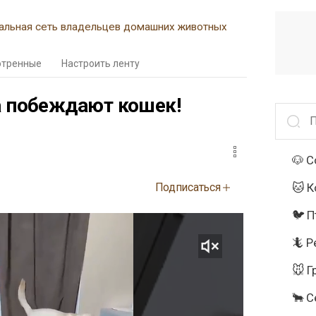
альная сеть владельцев домашних животных
отренные
Настроить ленту
а побеждают кошек!
🐶 С
Подписаться
🐱 
🐦 
🦎 Р
🐭 
🐂 С