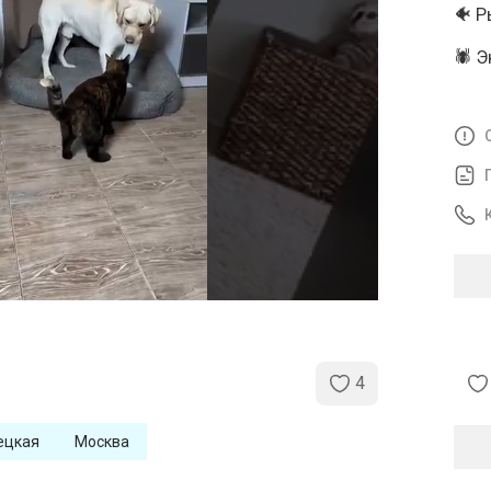
🐠 
🕷️ 
4
ецкая
Москва