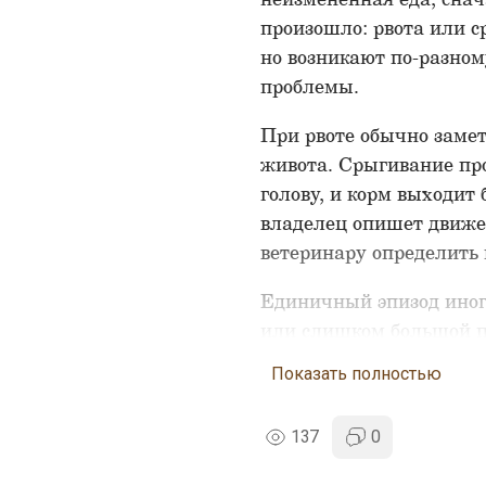
произошло: рвота или с
но возникают по-разном
проблемы.
При рвоте обычно замет
живота. Срыгивание про
голову, и корм выходит
владелец опишет движен
ветеринару определить 
Единичный эпизод иног
или слишком большой п
каждого кормления, соб
Показать полностью
глотать, ограничиватьс
Почему корм вых
137
0
Пища не успевает замет