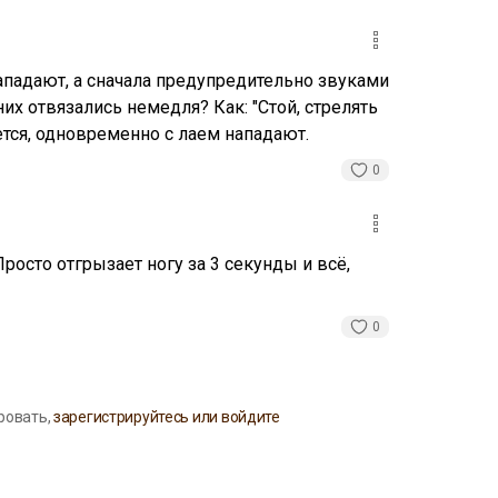
ападают, а сначала предупредительно звуками
них отвязались немедля? Как: "Стой, стрелять
ется, одновременно с лаем нападают.
0
росто отгрызает ногу за 3 секунды и всё,
0
ровать,
зарегистрируйтесь или войдите