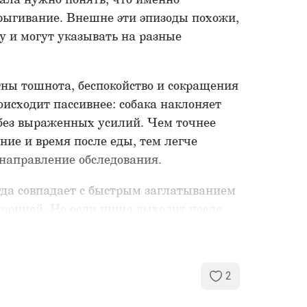
рыгивание. Внешне эти эпизоды похожи,
у и могут указывать на разные
ны тошнота, беспокойство и сокращения
исходит пассивнее: собака наклоняет
 без выраженных усилий. Чем точнее
ие и время после еды, тем легче
направление обследования.
да совпадает с быстрым заглатыванием
орцией. Но если пища выходит после
ака худеет, кашляет или ей трудно
я покупкой медленной миски нельзя.
одит почти непереваренным
2
но измениться, если возвращается