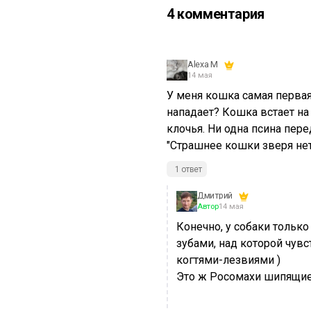
4 комментария
Alexa M
14 мая
У меня кошка самая первая
нападает? Кошка встает на
клочья. Ни одна псина пере
"Страшнее кошки зверя нет"
1 ответ
Дмитрий
Автор
14 мая
Конечно, у собаки только
зубами, над которой чув
когтями-лезвиями )
Это ж Росомахи шипящие