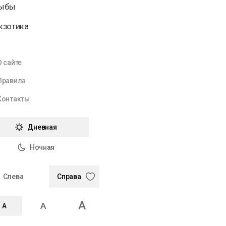
Рыбы
Экзотика
О сайте
Правила
Контакты
Дневная
Ночная
Слева
Справа
A
A
A