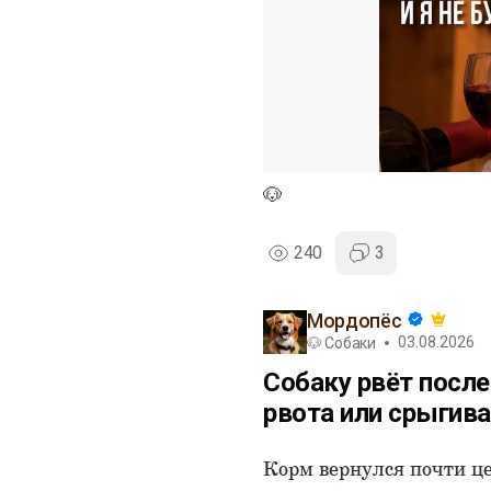
🐶
240
3
Мордопёс
03.08.2026
🐶 Собаки
Собаку рвёт посл
рвота или срыгив
Корм вернулся почти це