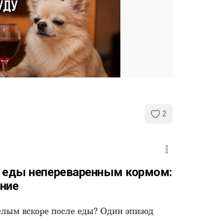
2
е еды непереваренным кормом:
ание
лым вскоре после еды? Один эпизод