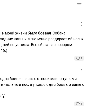
 в моей жизни была боевая. Собака
 задние лапы и мгновенно раздирает ей нос в
д ней не устояла. Все сбегали с позором.
 (с)
1
 одна боевая пасть с относительно тупыми
ствительный нос, а у кошек две боевые лапы с
 🤣
1