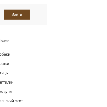
Войти
обаки
Кошки
Птицы
ептилии
Грызуны
ельский скот