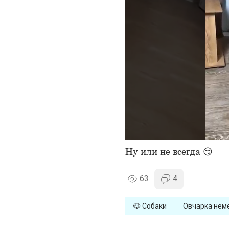
Ну или не всегда 😏
63
4
🐶 Собаки
Овчарка нем