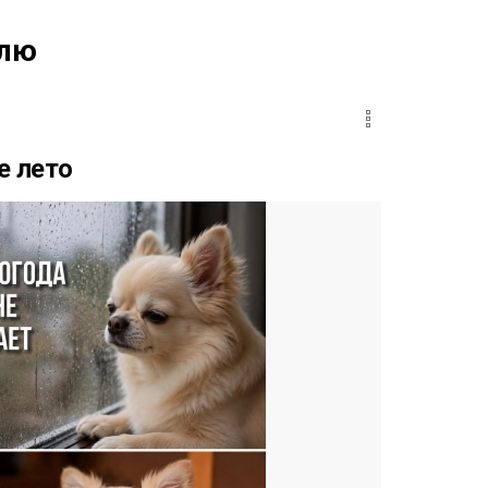
елю
е лето