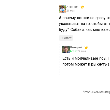
Алексей
21 мая
А почему кошки не сразу н
указывают на то, чтобы от 
буду". Собаки, как мне каж
1 ответ
Дмитрий
Автор
24 мая
Есть и молчаливые псы. П
потом может и рыкнуть )
Чтобы комменти